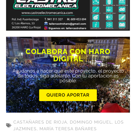
COLABORA CON HARO
DIGITAL
Ayúdanos a hacer que este proyecto, el proyecto
de todos, siga adelante. Con tu aportación es
posible.
QUIERO APORTAR
CASTAÑARES DE RIOJA
,
DOMINGO MIGUEL
,
LOS
JAZMINES
,
MARÍA TERESA BAÑARES