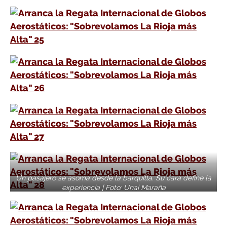
Un pasajero se asoma desde la barquilla. Su cara define la
experiencia | Foto: Unai Maraña