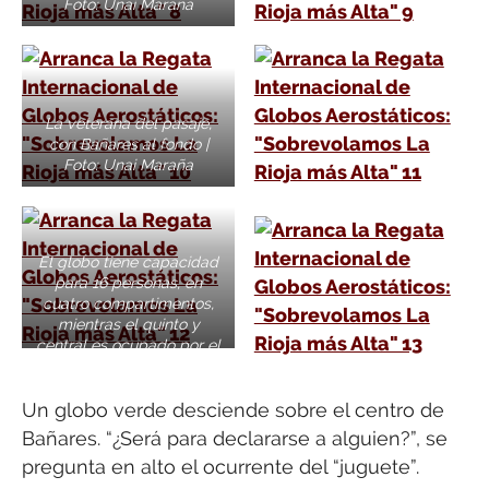
Foto: Unai Maraña
La veterana del pasaje,
con Bañares al fondo |
Foto: Unai Maraña
El globo tiene capacidad
para 16 personas, en
cuatro compartimentos,
mientras el quinto y
central es ocupado por el
capitán | Foto: Unai
Maraña
Un globo verde desciende sobre el centro de
Bañares. “¿Será para declararse a alguien?”, se
pregunta en alto el ocurrente del “juguete”.