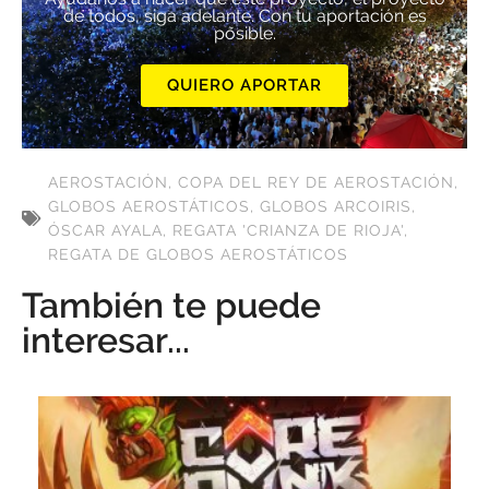
de todos, siga adelante. Con tu aportación es
posible.
QUIERO APORTAR
AEROSTACIÓN
,
COPA DEL REY DE AEROSTACIÓN
,
GLOBOS AEROSTÁTICOS
,
GLOBOS ARCOIRIS
,
ÓSCAR AYALA
,
REGATA 'CRIANZA DE RIOJA'
,
REGATA DE GLOBOS AEROSTÁTICOS
También te puede
interesar...