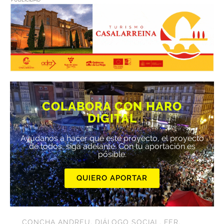
COLABORA CON HARO
DIGITAL
Ayúdanos a hacer que este proyecto, el proyecto
de todos, siga adelante. Con tu aportación es
posible.
QUIERO APORTAR
CONCHA ANDREU
,
DIÁLOGO SOCIAL
,
FER
,