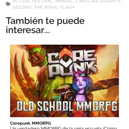
ACTUAL FESTIVAL
,
AMARAL
,
CAROLINA DURANTE
,
SECOND
,
THE ROYAL FLASH
También te puede
interesar...
Corepunk MMORPG
Un verdadero MMORPG de la vieja escuela ¡Cómo