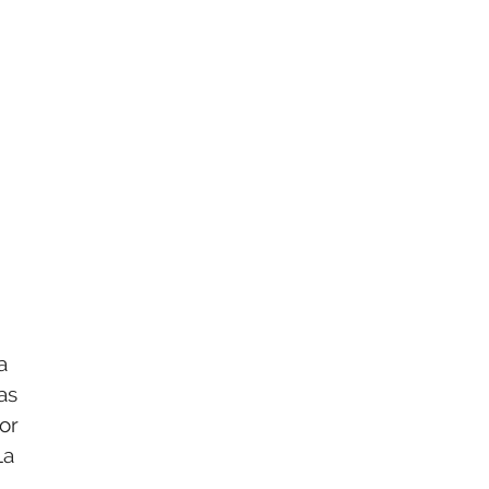
a
as
por
La