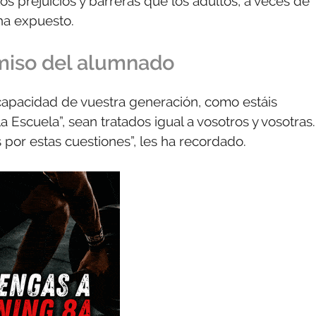
os prejuicios y barreras que los adultos, a veces de
 ha expuesto.
miso del alumnado
capacidad de vuestra generación, como estáis
 Escuela”, sean tratados igual a vosotros y vosotras.
 por estas cuestiones”, les ha recordado.