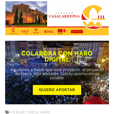
COLABORA CON HARO
DIGITAL
Ayúdanos a hacer que este proyecto, el proyecto
de todos, siga adelante. Con tu aportación es
posible.
QUIERO APORTAR
FEMUR
,
YMCA HARO