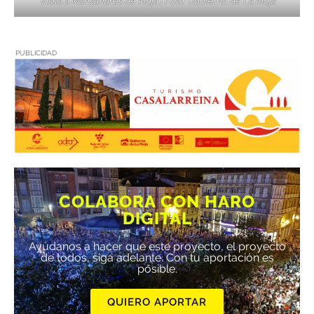
Visita a Manzanares de Rioja | Foto: Gobierno de La Rioja
PUBLICIDAD
COLABORA CON HARO
DIGITAL
Ayúdanos a hacer que este proyecto, el proyecto
de todos, siga adelante. Con tu aportación es
posible.
QUIERO APORTAR