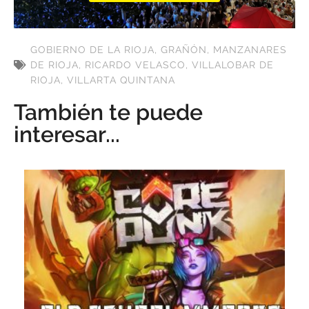
GOBIERNO DE LA RIOJA
,
GRAÑÓN
,
MANZANARES
DE RIOJA
,
RICARDO VELASCO
,
VILLALOBAR DE
RIOJA
,
VILLARTA QUINTANA
También te puede
interesar...