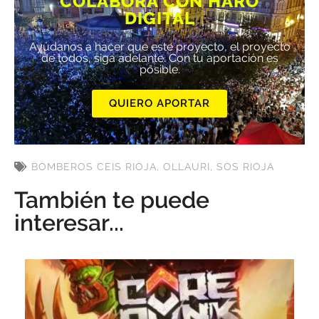
COLABORA CON HARO
DIGITAL
Ayúdanos a hacer que este proyecto, el proyecto
de todos, siga adelante. Con tu aportación es
posible.
QUIERO APORTAR
BOMBEROS CEIS RIOJA
,
OLLAURI
,
SOS RIOJA
También te puede
interesar...