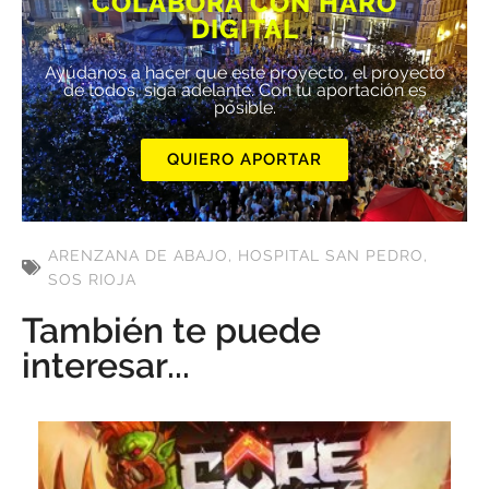
COLABORA CON HARO
DIGITAL
Ayúdanos a hacer que este proyecto, el proyecto
de todos, siga adelante. Con tu aportación es
posible.
QUIERO APORTAR
ARENZANA DE ABAJO
,
HOSPITAL SAN PEDRO
,
SOS RIOJA
También te puede
interesar...