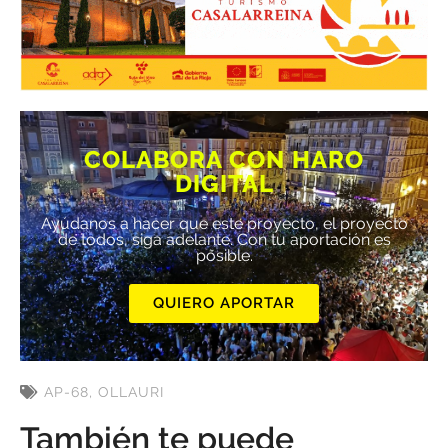
COLABORA CON HARO
DIGITAL
Ayúdanos a hacer que este proyecto, el proyecto
de todos, siga adelante. Con tu aportación es
posible.
QUIERO APORTAR
AP-68
,
OLLAURI
También te puede