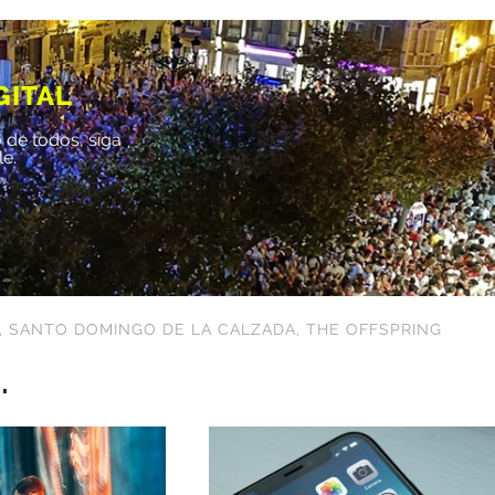
GITAL
 de todos, siga
le.
,
SANTO DOMINGO DE LA CALZADA
,
THE OFFSPRING
.