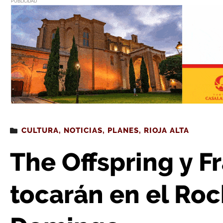
PUBLICIDAD
Estás leyendo
: The Offspring y Franz Ferdinand tocará
CULTURA
,
NOTICIAS
,
PLANES
,
RIOJA ALTA
The Offspring y F
tocarán en el Ro