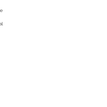
de
al