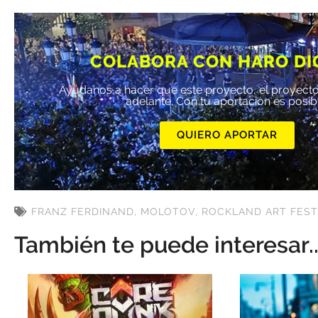
COLABORA CON HARO DI
Ayúdanos a hacer que este proyecto, el proyecto
adelante. Con tu aportación es posib
QUIERO APORTAR
FRANZ FERDINAND
,
MOLOTOV
,
ROCKLAND ART FEST
También te puede interesar..