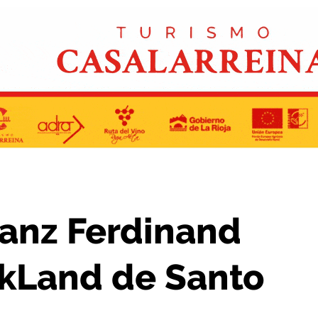
n en el RockLand de Santo Domingo
ranz Ferdinand
ckLand de Santo