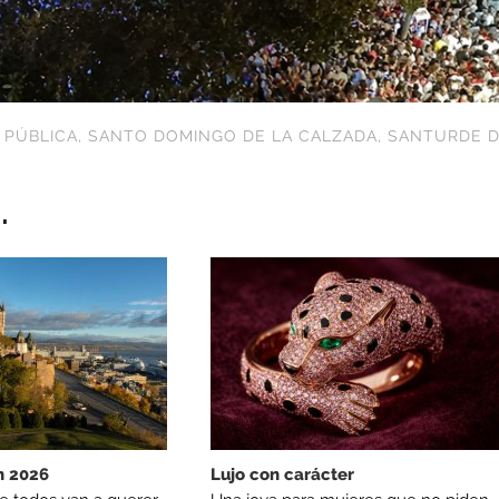
 PÚBLICA
,
SANTO DOMINGO DE LA CALZADA
,
SANTURDE 
.
n 2026
Lujo con carácter