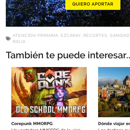
QUIERO APORTAR
ATENCIÓN PRIMARIA
,
EZCARAY
,
RECORTES
,
SANIDAD
RIOJA
También te puede interesar..
Corepunk MMORPG
Dónde viajar e