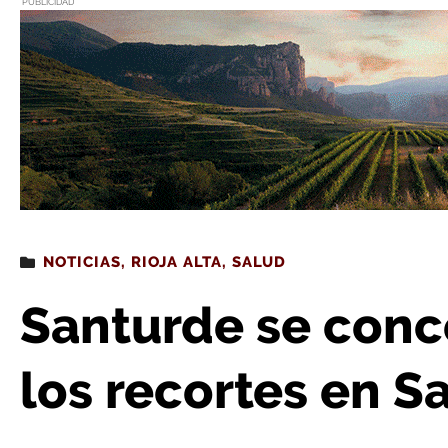
PUBLICIDAD
Estás leyendo
: Santurde se concentra en contra
NOTICIAS
,
RIOJA ALTA
,
SALUD
Santurde se conc
los recortes en S