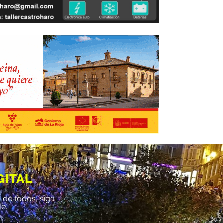
GITAL
 de todos, siga
le.