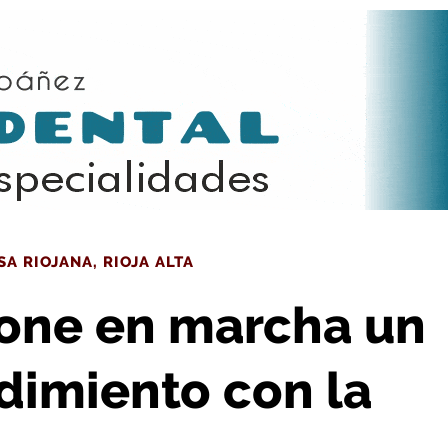
 emprendimiento con la ayuda de YMCA
SA RIOJANA
,
RIOJA ALTA
one en marcha un
imiento con la