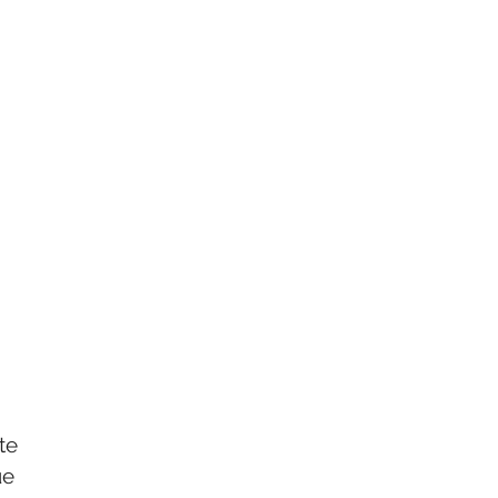
te
ue