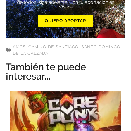
de todos, siga adelante. Con tu aportación es
posible.
QUIERO APORTAR
AMCS
,
CAMINO DE SANTIAGO
,
SANTO DOMINGO
DE LA CALZADA
También te puede
interesar...