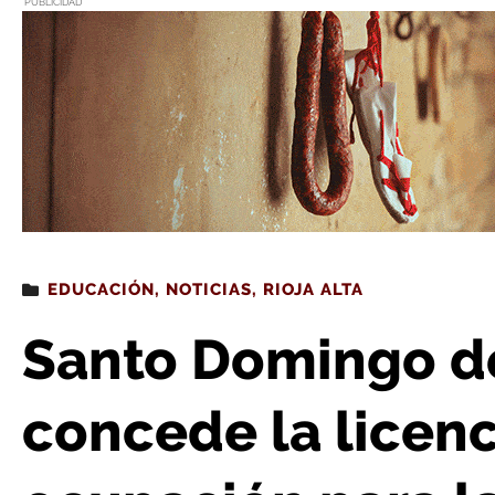
PUBLICIDAD
Estás leyendo
: Santo Domingo de la Calzada concede la licencia de primera ocupación
EDUCACIÓN
,
NOTICIAS
,
RIOJA ALTA
Santo Domingo de
concede la licenc