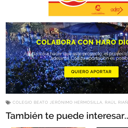
COLABORA CON HARO DI
Ayúdanos a hacer que este proyecto, el proyecto
adelante. Con tu aportación es posib
QUIERO APORTAR
COLEGIO BEATO JERÓNIMO HERMOSILLA
,
RAÚL RIA
También te puede interesar..