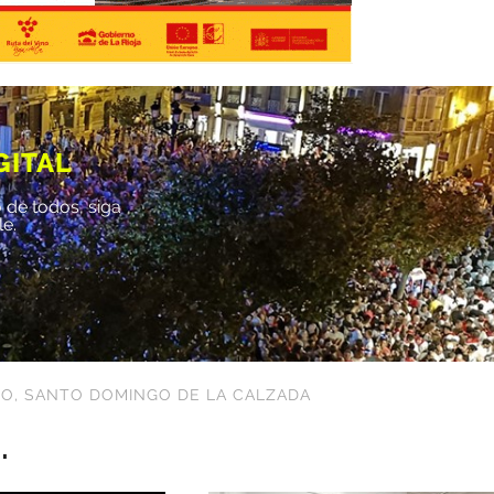
GITAL
 de todos, siga
le.
ÑO
,
SANTO DOMINGO DE LA CALZADA
.