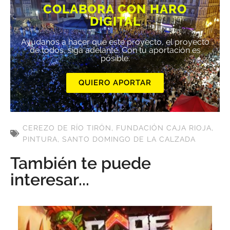
COLABORA CON HARO
DIGITAL
Ayúdanos a hacer que este proyecto, el proyecto
de todos, siga adelante. Con tu aportación es
posible.
QUIERO APORTAR
CEREZO DE RÍO TIRÓN
,
FUNDACIÓN CAJA RIOJA
,
PINTURA
,
SANTO DOMINGO DE LA CALZADA
También te puede
interesar...