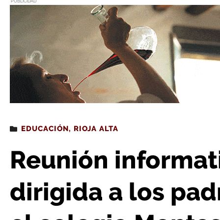
PUBLICIDAD
Estás leyendo
: Reunión informativa este jueves dirigida a los padres i
EDUCACIÓN
,
RIOJA ALTA
Reunión informati
dirigida a los pa