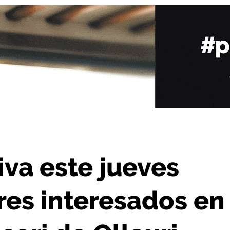
nteresados en el colegio Montessori de Ollauri
va este jueves
dres interesados en