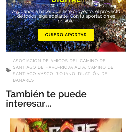
Ayúdanos a hacer que este proyecto, el proyecto
de todos, siga adelante. Con tu aportación es
posible.
QUIERO APORTAR
ASOCIACIÓN DE AMIGOS DEL CAMINO DE
SANTIAGO DE HARO-RIOJA ALTA
,
CAMINO DE
SANTIAGO VASCO-RIOJANO
,
DUATLÓN DE
BAÑARES
También te puede
interesar...