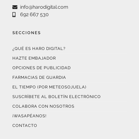
SECCIONES
¿QUÉ ES HARO DIGITAL?
HAZTE EMBAJADOR
OPCIONES DE PUBLICIDAD
FARMACIAS DE GUARDIA
EL TIEMPO (POR METEOSOJUELA)
SUSCRÍBETE AL BOLETÍN ELECTRÓNICO
COLABORA CON NOSOTROS
¡WASAPÉANOS!
CONTACTO
AUDITADO POR OJD INTERACTIVA
Este medio digital
ha certificado sus datos de audiencia
a través de
OJD Interactiva
con el apoyo del
Gobierno