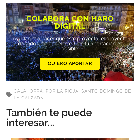
COLABORA CON HARO
DIGITAL
Ayúdanos a hacer que este proyecto, el proyecto
de todos, siga adelante. Con tu aportación es
posible.
QUIERO APORTAR
CALAHORRA
,
POR LA RIOJA
,
SANTO DOMINGO DE
LA CALZADA
También te puede
interesar...