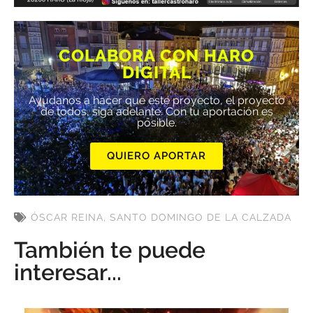
COLABORA CON HARO
DIGITAL
Ayúdanos a hacer que este proyecto, el proyecto
de todos, siga adelante. Con tu aportación es
posible.
QUIERO APORTAR
ÓSCAR REINA
,
SANTO DOMINGO DE LA CALZADA
También te puede
interesar...