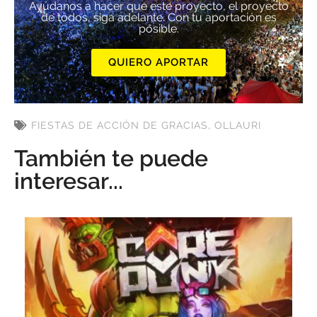
Ayúdanos a hacer que este proyecto, el proyecto
de todos, siga adelante. Con tu aportación es
posible.
QUIERO APORTAR
FIESTAS DE ACCIÓN DE GRACIAS
,
OLLAURI
También te puede
interesar...