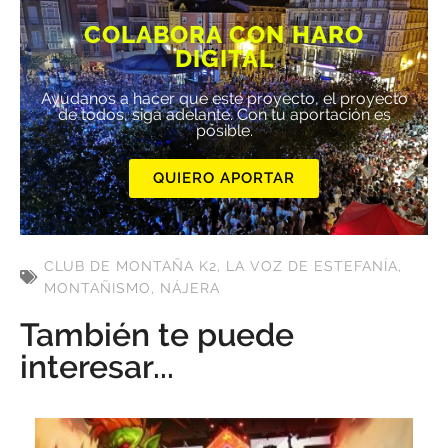
COLABORA CON HARO
DIGITAL
Ayúdanos a hacer que este proyecto, el proyecto
de todos, siga adelante. Con tu aportación es
posible.
QUIERO APORTAR
CLUB DE MONTAÑA K2
,
LA VOZ DE ESTEFANÍA
,
MONTAÑISMO
,
NÁJERA
También te puede
interesar...