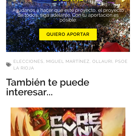
Ayúdanos a hacer que este proyecto, el proyecto
de todos, siga adelante. Con tu aportación es
posible.
QUIERO APORTAR
ELECCIONES
,
MIGUEL MARTÍNEZ
,
OLLAURI
,
PSOE
LA RIOJA
También te puede
interesar...