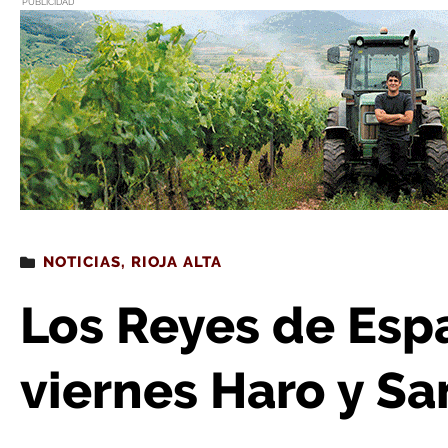
PUBLICIDAD
Estás leyendo
: Los Reyes de España visitan este
NOTICIAS
,
RIOJA ALTA
Los Reyes de Espa
viernes Haro y S