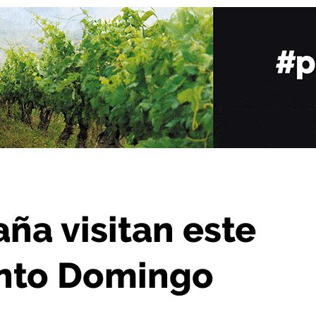
 viernes Haro y Santo Domingo
ña visitan este
anto Domingo