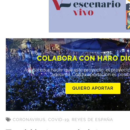
COLABORA CON HARO DI
Ayúdanos a hacer que este proyecto, el proyecto
adelante. Con tu aportación es posib
QUIERO APORTAR
CORONAVIRUS
,
COVID-19
,
REYES DE ESPAÑA