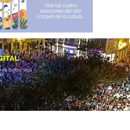
GITAL
 de todos, siga
le.