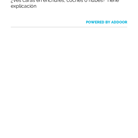
¿Ves caras en enchufes, coches o nubes? Tiene
explicación
POWERED BY ADDOOR