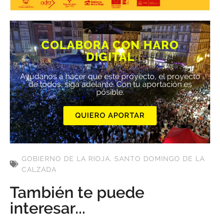
COLABORA CON HARO
DIGITAL
Ayúdanos a hacer que este proyecto, el proyecto
de todos, siga adelante. Con tu aportación es
posible.
QUIERO APORTAR
GOBIERNO DE LA RIOJA
,
SANTO DOMINGO DE LA
CALZADA
También te puede
interesar...