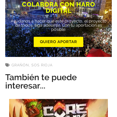
COLABORA CON HARO
DIGITAL
Ayúdanos a hacer que este proyecto, el proyecto
de todos, siga adelante. Con tu aportación es
posible.
QUIERO APORTAR
GRAÑÓN
,
SOS RIOJA
También te puede
interesar...