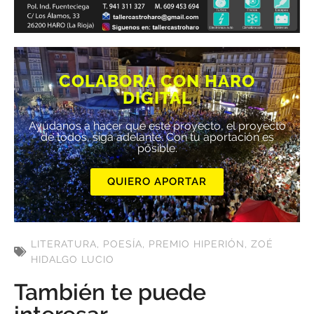
COLABORA CON HARO
DIGITAL
Ayúdanos a hacer que este proyecto, el proyecto
de todos, siga adelante. Con tu aportación es
posible.
QUIERO APORTAR
LITERATURA
,
POESÍA
,
PREMIO HIPERIÓN
,
ZOÉ
HIDALGO LUCIO
También te puede