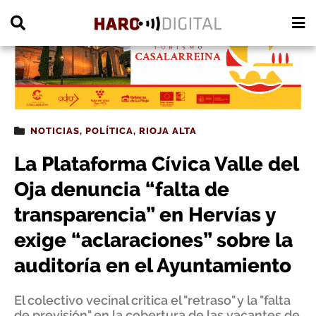
PUBLICIDAD
NOTICIAS
,
POLÍTICA
,
RIOJA ALTA
La Plataforma Cívica Valle del
Oja denuncia “falta de
transparencia” en Hervías y
exige “aclaraciones” sobre la
auditoría en el Ayuntamiento
El colectivo vecinal critica el "retraso" y la "falta
de previsión" en la cobertura de las vacantes de