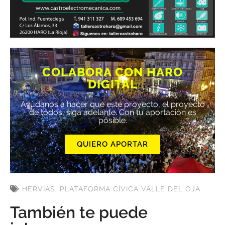
COLABORA CON HARO
DIGITAL
Ayúdanos a hacer que este proyecto, el proyecto
de todos, siga adelante. Con tu aportación es
posible.
QUIERO APORTAR
HERVÍAS
,
PLATAFORMA CÍVICA VALLE DEL OJA
También te puede