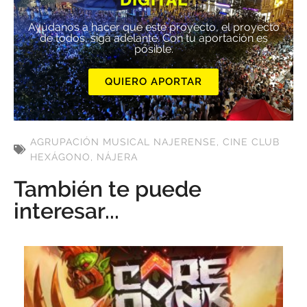
Ayúdanos a hacer que este proyecto, el proyecto
de todos, siga adelante. Con tu aportación es
posible.
QUIERO APORTAR
AGRUPACIÓN MUSICAL NAJERENSE
,
CINE CLUB
HEXÁGONO
,
NÁJERA
También te puede
interesar...