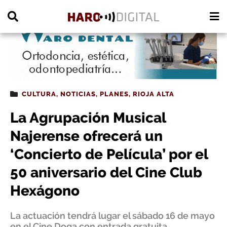
PUBLICIDAD
CULTURA
,
NOTICIAS
,
PLANES
,
RIOJA ALTA
La Agrupación Musical
Najerense ofrecerá un
‘Concierto de Película’ por el
50 aniversario del Cine Club
Hexágono
La actuación tendrá lugar el sábado 16 de mayo
en el Cine Doga con entrada gratuita