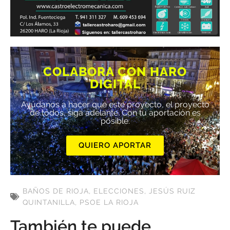
COLABORA CON HARO
DIGITAL
Ayúdanos a hacer que este proyecto, el proyecto
de todos, siga adelante. Con tu aportación es
posible.
QUIERO APORTAR
BAÑOS DE RIOJA
,
ELECCIONES
,
JESÚS RUIZ
QUINTANILLA
,
PSOE LA RIOJA
También te puede