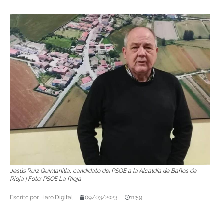
Jesús Ruiz Quintanilla, candidato del PSOE a la Alcaldía de Baños de
Rioja | Foto: PSOE La Rioja
Escrito por
Haro Digital
09/03/2023
11:59