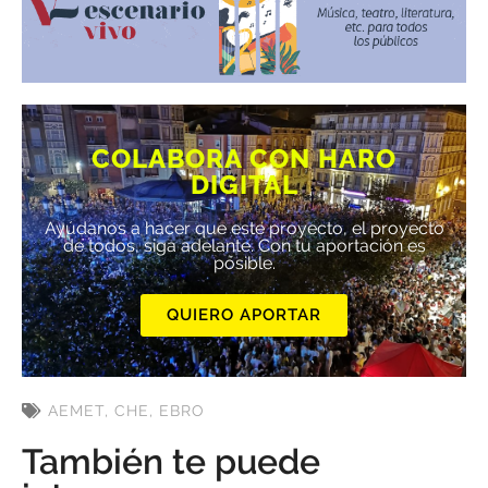
COLABORA CON HARO
DIGITAL
Ayúdanos a hacer que este proyecto, el proyecto
de todos, siga adelante. Con tu aportación es
posible.
QUIERO APORTAR
AEMET
,
CHE
,
EBRO
También te puede