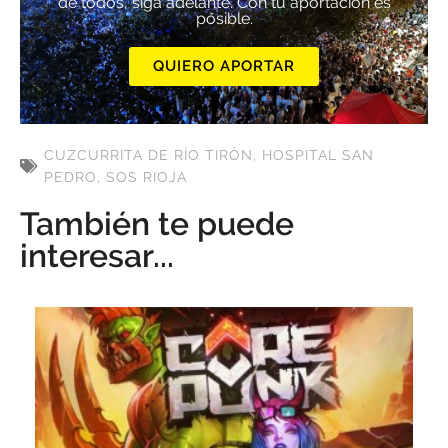
de todos, siga adelante. Con tu aportación es
posible.
QUIERO APORTAR
CUZCURRITA DE RÍO TIRÓN
,
HOSPITAL SAN
PEDRO
,
SOS RIOJA
También te puede
interesar...