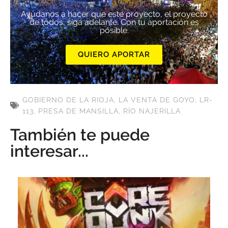
Ayúdanos a hacer que este proyecto, el proyecto
de todos, siga adelante. Con tu aportación es
posible.
QUIERO APORTAR
GOBIERNO DE LA RIOJA
,
LA VENTA DE GOYO
,
LR-
113
,
PRESA DE MANSILLA
,
RÍO NAJERILLA
También te puede
interesar...