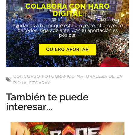
COLABORA CON HARO
DIGITAL
Ayúdanos a hacer que este proyecto, el proyecto
de todos, siga adelante. Con tu aportación es
posible.
QUIERO APORTAR
CONCURSO FOTOGRÁFICO NATURALEZA DE LA
RIOJA
,
EZCARAY
También te puede
interesar...