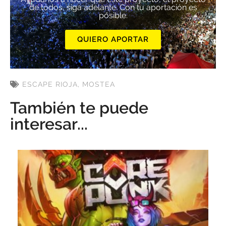
de todos, siga adelante. Con tu aportación es
posible.
QUIERO APORTAR
ESCAPE RIOJA
,
MOSTEA
También te puede
interesar...