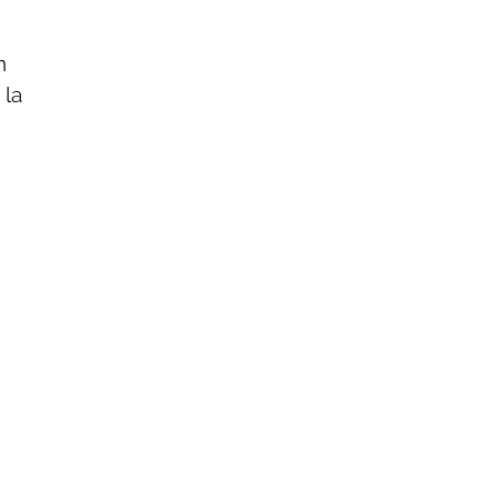
n
 la