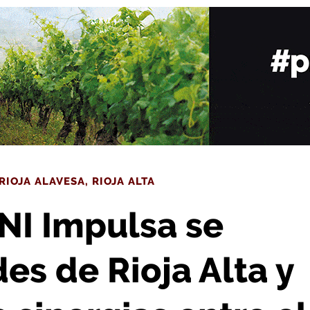
va en busca de sinergias entre el sector público y privado
RIOJA ALAVESA
,
RIOJA ALTA
NI Impulsa se
es de Rioja Alta y