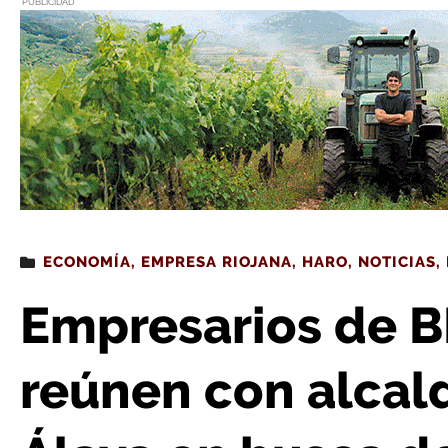
PUBLICIDAD
Estás leyendo
: Empresarios de BNI Impulsa se reúnen con alcaldes de Rioja Alta y Ála
ECONOMÍA
,
EMPRESA RIOJANA
,
HARO
,
NOTICIAS
,
Empresarios de B
reúnen con alcald