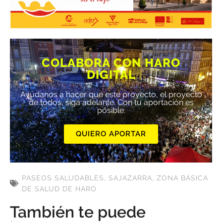
COLABORA CON HARO
DIGITAL
Ayúdanos a hacer que este proyecto, el proyecto
de todos, siga adelante. Con tu aportación es
posible.
QUIERO APORTAR
PASEOS SALUDABLES
,
SAJAZARRA
,
ZONA BÁSICA
DE SALUD DE HARO
También te puede