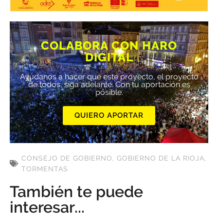
COLABORA CON HARO
DIGITAL
Ayúdanos a hacer que este proyecto, el proyecto
de todos, siga adelante. Con tu aportación es
posible.
QUIERO APORTAR
CONSEJO DE GOBIERNO
,
GOBIERNO DE LA RIOJA
,
TORMENTAS
También te puede
interesar...