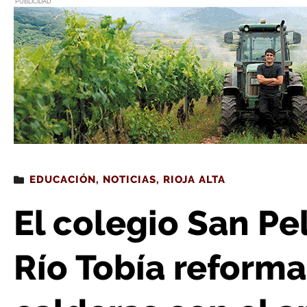
PUBLICIDAD
Estás leyendo
: El colegio San Pelayo de Baños de Río Tobía reformará su s
EDUCACIÓN
,
NOTICIAS
,
RIOJA ALTA
El colegio San P
Río Tobía reforma