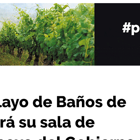
ala de calderas con el apoyo del Gobierno riojano
elayo de Baños de
rá su sala de