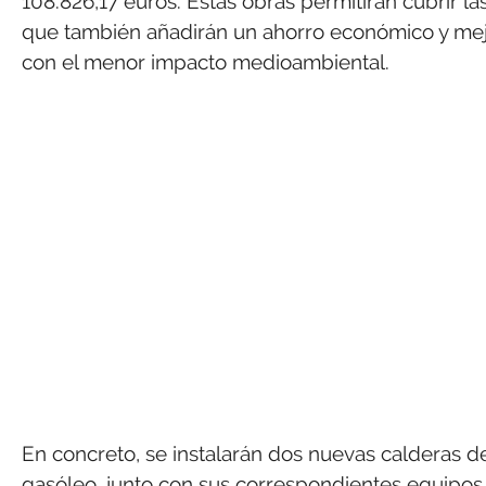
108.826,17 euros. Estas obras permitirán cubrir l
que también añadirán un ahorro económico y mejor
con el menor impacto medioambiental.
En concreto, se instalarán dos nuevas calderas de 
gasóleo, junto con sus correspondientes equipos 