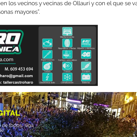
n los vecinos y vecinas de Ollauri y con el que se v
rsonas mayores”.
GITAL
 de todos, siga
le.