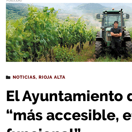
PUBLICIDAD
Estás leyendo
: El Ayuntamiento de Ollauri será “más a
NOTICIAS
,
RIOJA ALTA
El Ayuntamiento d
“más accesible, e