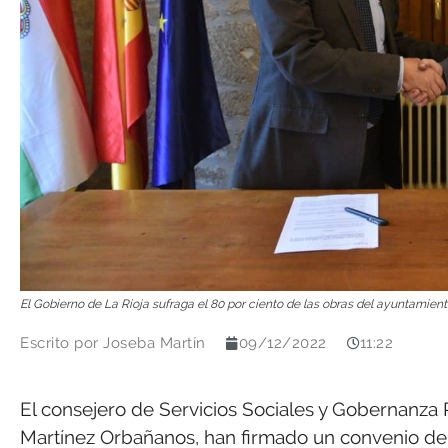
El Gobierno de La Rioja sufraga el 80 por ciento de las obras del ayuntamiento
Escrito por
Joseba Martín
09/12/2022
11:22
El consejero de Servicios Sociales y Gobernanza Pú
Martínez Orbañanos, han firmado un convenio de c