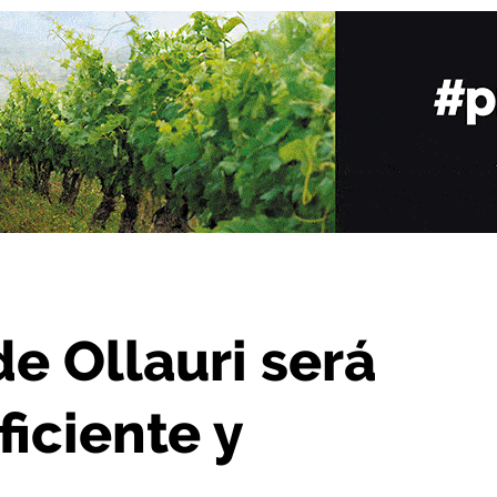
ccesible, eficiente y funcional”
e Ollauri será
ficiente y