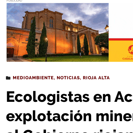
PUBLICIDAD
Estás leyendo
: Ecologistas en Acción rechaza la explotación minera de Fonc
MEDIOAMBIENTE
,
NOTICIAS
,
RIOJA ALTA
Ecologistas en Ac
explotación mine