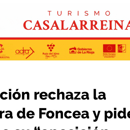
ea y pide al Gobierno riojano su “oposición total”
ción rechaza la
ra de Foncea y pid