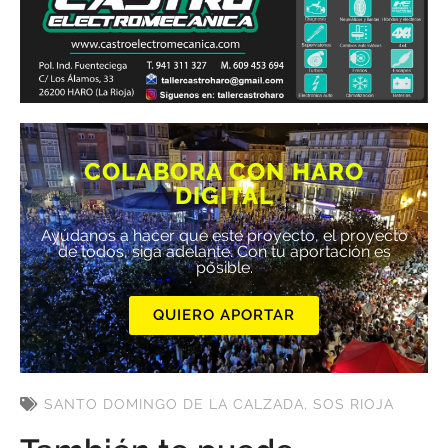
COLABORA CON HARO
DIGITAL
Ayúdanos a hacer que este proyecto, el proyecto
de todos, siga adelante. Con tu aportación es
posible.
QUIERO APORTAR
SANTO DOMINGO DE LA CALZADA
,
SOS RIOJA