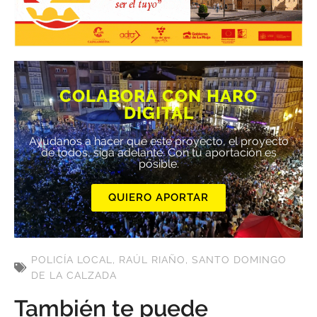
COLABORA CON HARO
DIGITAL
Ayúdanos a hacer que este proyecto, el proyecto
de todos, siga adelante. Con tu aportación es
posible.
QUIERO APORTAR
POLICÍA LOCAL
,
RAÚL RIAÑO
,
SANTO DOMINGO
DE LA CALZADA
También te puede