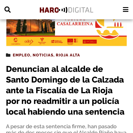
PUBLICIDAD
EMPLEO
,
NOTICIAS
,
RIOJA ALTA
Denuncian al alcalde de
Santo Domingo de la Calzada
ante la Fiscalía de La Rioja
por no readmitir a un policía
local habiendo una sentencia
A pesar de esta sentencia firme, han pasado
más de dos meses sin que el Alcalde Riaño haya