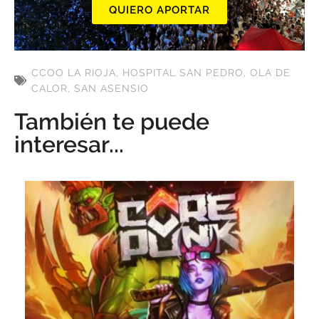
QUIERO APORTAR
CCOO LA RIOJA
,
HOSPITAL SAN PEDRO
,
OLA DE
CALOR
,
SAN ASENSIO
También te puede
interesar...