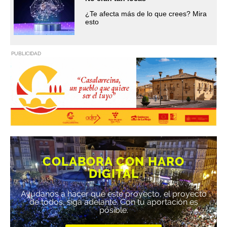
¿Te afecta más de lo que crees? Mira
esto
PUBLICIDAD
COLABORA CON HARO
DIGITAL
Ayúdanos a hacer que este proyecto, el proyecto
de todos, siga adelante. Con tu aportación es
posible.