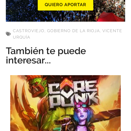
QUIERO APORTAR
CASTROVIEJO
,
GOBIERNO DE LA RIOJA
,
VICENTE
URQUÍA
También te puede
interesar...