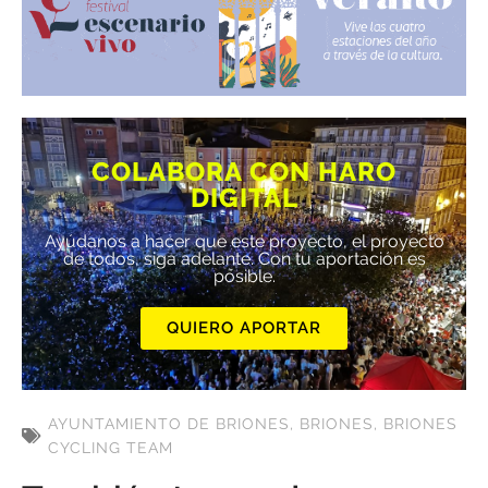
COLABORA CON HARO
DIGITAL
Ayúdanos a hacer que este proyecto, el proyecto
de todos, siga adelante. Con tu aportación es
posible.
QUIERO APORTAR
AYUNTAMIENTO DE BRIONES
,
BRIONES
,
BRIONES
CYCLING TEAM