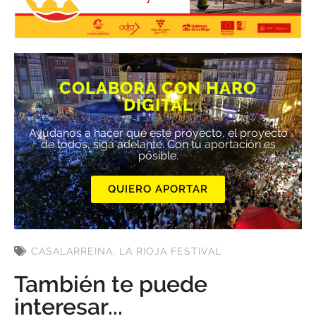
COLABORA CON HARO
DIGITAL
Ayúdanos a hacer que este proyecto, el proyecto
de todos, siga adelante. Con tu aportación es
posible.
QUIERO APORTAR
CASALARREINA
,
LA RIOJA FESTIVAL
También te puede
interesar...