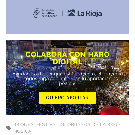
COLABORA CON HARO
DIGITAL
Ayúdanos a hacer que este proyecto, el proyecto
de todos, siga adelante. Con tu aportación es
posible.
QUIERO APORTAR
BRIONES
,
FESTIVAL DE ÓRGANOS DE LA RIOJA
,
MÚSICA