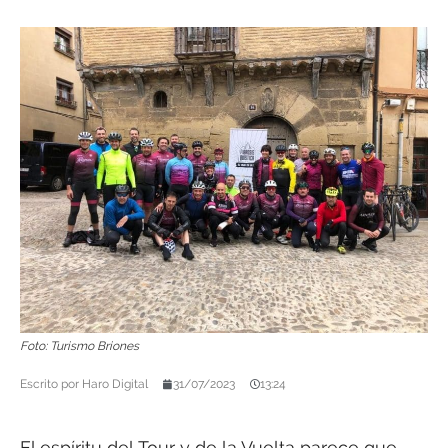
Foto: Turismo Briones
Escrito por
Haro Digital
31/07/2023
13:24
El espíritu del Tour y de la Vuelta parece que