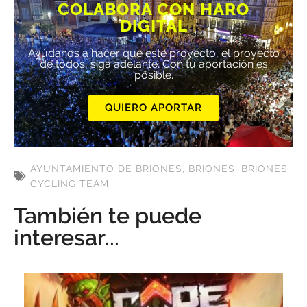
COLABORA CON HARO
DIGITAL
Ayúdanos a hacer que este proyecto, el proyecto
de todos, siga adelante. Con tu aportación es
posible.
QUIERO APORTAR
AYUNTAMIENTO DE BRIONES
,
BRIONES
,
BRIONES
CYCLING TEAM
También te puede
interesar...