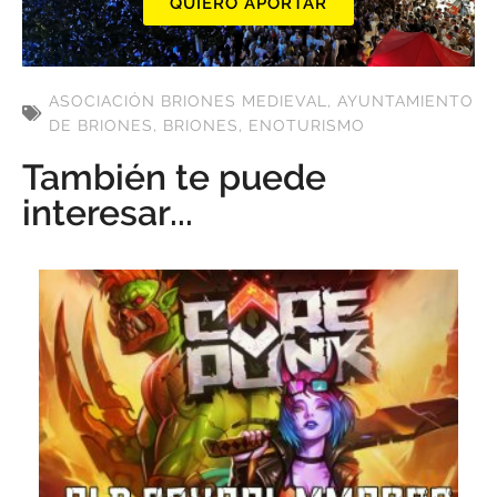
QUIERO APORTAR
ASOCIACIÓN BRIONES MEDIEVAL
,
AYUNTAMIENTO
DE BRIONES
,
BRIONES
,
ENOTURISMO
También te puede
interesar...