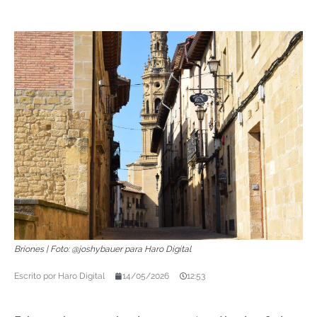
Briones | Foto: @joshybauer para Haro Digital
Escrito por
Haro Digital
14/05/2026
12:53